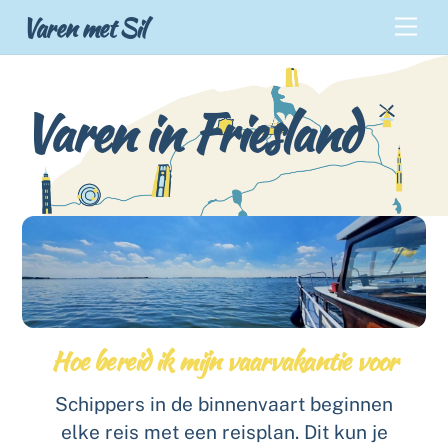
Skip
Back
Varen met Sil
Men
to
To
content
Top
Varen in Friesland
Hoe bereid ik mijn vaarvakantie voor
Schippers in de binnenvaart beginnen
elke reis met een reisplan. Dit kun je