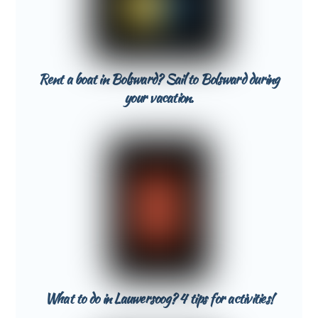
Rent a boat in Bolsward? Sail to Bolsward during
your vacation.
What to do in Lauwersoog? 4 tips for activities!