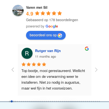
Varen met Sil
4.9
Gebaseerd op 178 beoordelingen
powered by
G
o
o
g
l
e
beoordeel ons op
Rutger van Rijn
11 months ago
anne 
Top bootje, mooi gerestaureerd. Wellicht 
Prima t
maar 
een idee om de verwarming weer te 
manoeuv
elijk 
installeren. Niet zo nodig in augustus, 
het jam
ij
...
maar wel fijn in het voorseizoen.
kan. Ma
lees ve