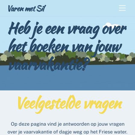
Skip
Back
Varen met Sil
Men
to
To
content
Heb je een vraag over
Top
het boeken van jouw
vaarvakantie?
Veelgestelde vragen
Op deze pagina vind je antwoorden op jouw vragen
over je vaarvakantie of dagje weg op het Friese water.