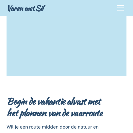
Skip
Back
Varen met Sil
Men
to
To
content
Top
Begin de vakantie alvast met
het plannen van de vaarroute
Wil je een route midden door de natuur en