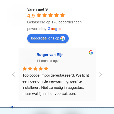
Varen met Sil
4.9
Gebaseerd op 178 beoordelingen
powered by
G
o
o
g
l
e
beoordeel ons op
Rutger van Rijn
11 months ago
anne 
Top bootje, mooi gerestaureerd. Wellicht 
Prima t
maar 
een idee om de verwarming weer te 
manoeuv
elijk 
installeren. Niet zo nodig in augustus, 
het jam
ij
...
maar wel fijn in het voorseizoen.
kan. Ma
lees ve