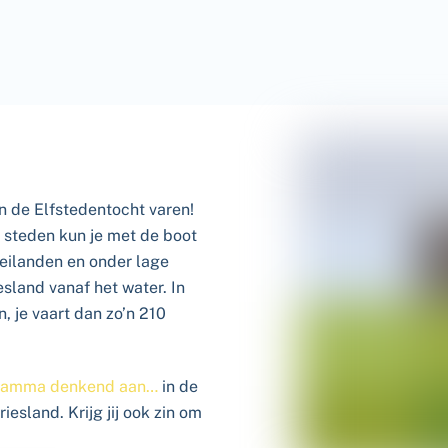
n de Elfstedentocht varen!
e steden kun je met de boot
weilanden en onder lage
esland vanaf het water. In
, je vaart dan zo’n 210
gramma denkend aan…
in de
iesland. Krijg jij ook zin om