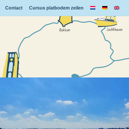
Back
Contact
Cursus platbodem zeilen
To
Top