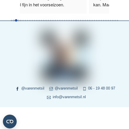
kan. Maar dat schijnt in de toekomst g
...
boot wa
lees verder
verder
@varenmetsil
@varenmetsil
06 - 19 48 00 97
info@varenmetsil.nl