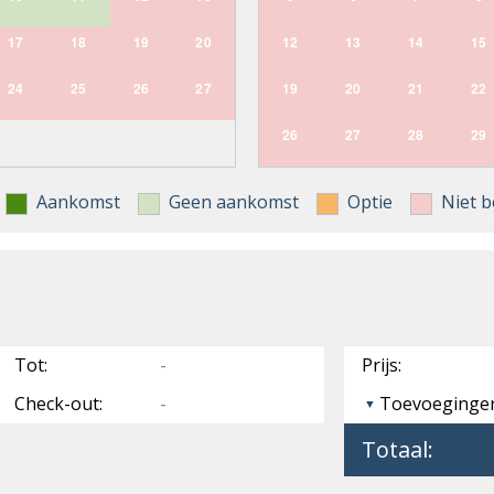
17
18
19
20
12
13
14
15
24
25
26
27
19
20
21
22
26
27
28
29
Aankomst
Geen aankomst
Optie
Niet b
Tot:
-
Prijs:
Check-out:
-
Toevoeginge
Totaal: