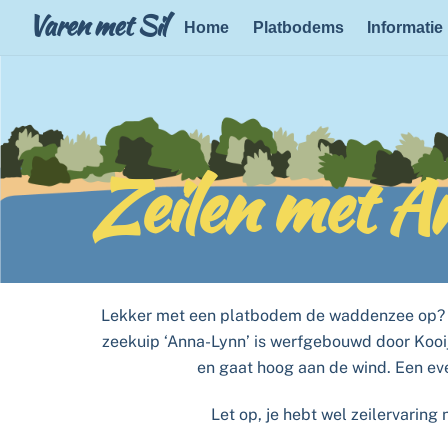
Skip
Varen met Sil
Home
Platbodems
Informatie
to
content
Zeilen met 
Lekker met een platbodem de waddenzee op? 
zeekuip ‘Anna-Lynn’ is werfgebouwd door Kooijm
en gaat hoog aan de wind. Een eve
Let op, je hebt wel zeilervarin