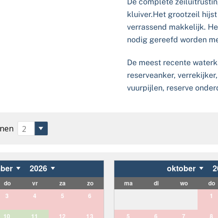
De complete zeiluitrustin
kluiver.Het grootzeil hij
verrassend makkelijk. He
nodig gereefd worden me
De meest recente waterka
reserveanker, verrekijker
vuurpijlen, reserve onde
onen
ber
2026
oktober
2
do
vr
za
zo
ma
di
wo
do
3
4
5
6
1
10
11
12
13
5
6
7
8