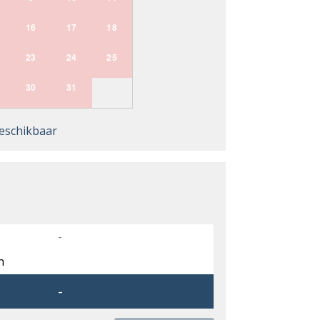
16
17
18
23
24
25
30
31
eschikbaar
-
n
-