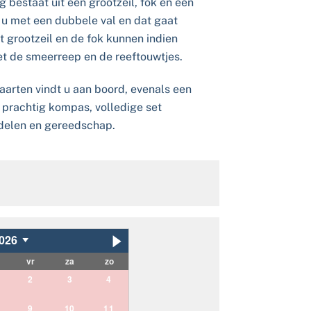
g bestaat uit een grootzeil, fok en een
st u met een dubbele val en dat gaat
t grootzeil en de fok kunnen indien
t de smeerreep en de reeftouwtjes.
arten vindt u aan boord, evenals een
, prachtig kompas, volledige set
rdelen en gereedschap.
026
vr
za
zo
2
3
4
9
10
11