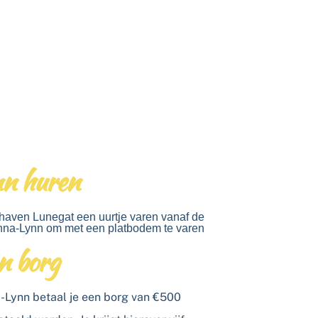
n huren
thaven Lunegat een uurtje varen vanaf de
nna-Lynn om met een platbodem te varen
n borg
a-Lynn betaal je een borg van €500