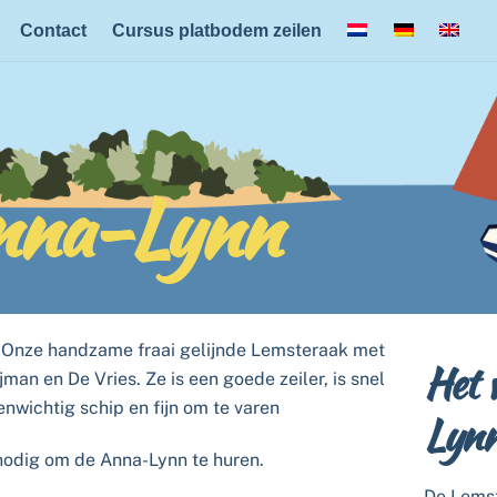
Back
Contact
Cursus platbodem zeilen
To
Top
Anna-Lynn
Onze handzame fraai gelijnde Lemsteraak met
Het 
an en De Vries. Ze is een goede zeiler, is snel
nwichtig schip en fijn om te varen
Lyn
g nodig om de Anna-Lynn te huren.
De Lemst