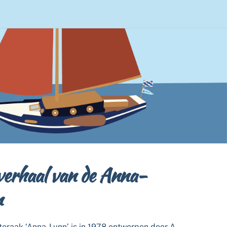
verhaal van de Anna-
n
eraak ‘Anna-Lynn’ is in 1978 ontworpen door A.