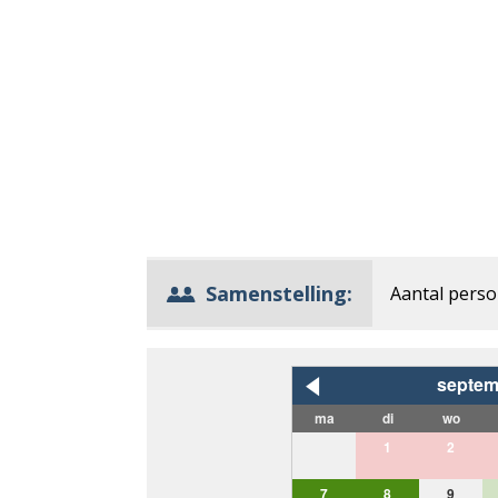
Samenstelling:
Aantal pers
septem
ma
di
wo
1
2
7
8
9