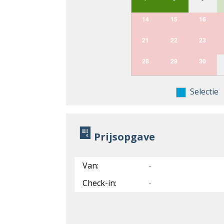
14
15
16
21
22
23
28
29
30
Selectie
Prijsopgave
Van:
-
Check-in:
-