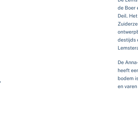
de Boer 
Deil. He
Zuiderze
ontwerpb
destijds
Lemstera
De Anna-
heeft ee
bodem is
en varen