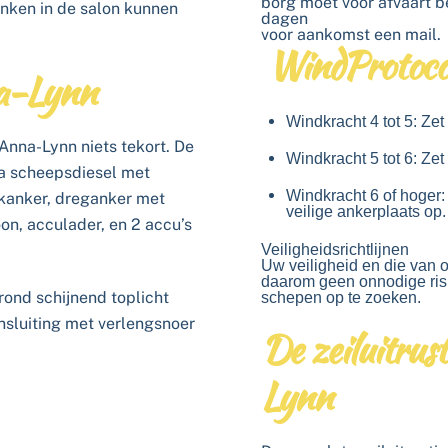
borg moet voor afvaart bet
anken in de salon kunnen
dagen
voor aankomst een mail.
WindProtoco
na-Lynn
Windkracht 4 tot 5: Zet h
Anna-Lynn niets tekort. De
Windkracht 5 tot 6: Zet 
ta scheepsdiesel met
Windkracht 6 of hoger:
okanker, dreganker met
veilige ankerplaats op.
foon, acculader, en 2 accu’s
Veiligheidsrichtlijnen
Uw veiligheid en die van 
daarom geen onnodige risi
 rond schijnend toplicht
schepen op te zoeken.
nsluiting met verlengsnoer
De zeiluitrus
Lynn