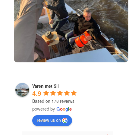
Varen met Sil
4.9
Based on 178 reviews
powered by
G
o
o
g
l
e
review us on