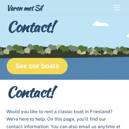
Skip
Back
Varen met Sil
Men
to
To
content
Contact!
Top
See our boats
Contact!
Would you like to rent a classic boat in Friesland?
We’re here to help. On this page, you’ll find our
contact information. You can also email us anytime at