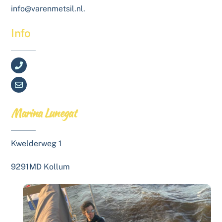
info@varenmetsil.nl.
Info
0619480097
info@varenmetsil.nl
Marina Lunegat
Kwelderweg 1
9291MD Kollum