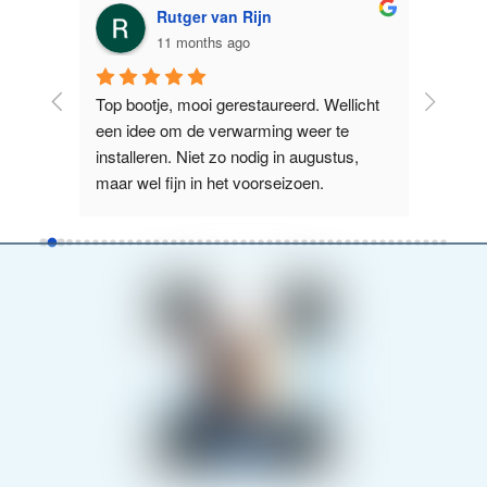
Rutger van Rijn
11 months ago
anne 
Top bootje, mooi gerestaureerd. Wellicht 
Prima t
maar 
een idee om de verwarming weer te 
manoeuv
elijk 
installeren. Niet zo nodig in augustus, 
het jam
ij
...
maar wel fijn in het voorseizoen.
kan. Ma
read m