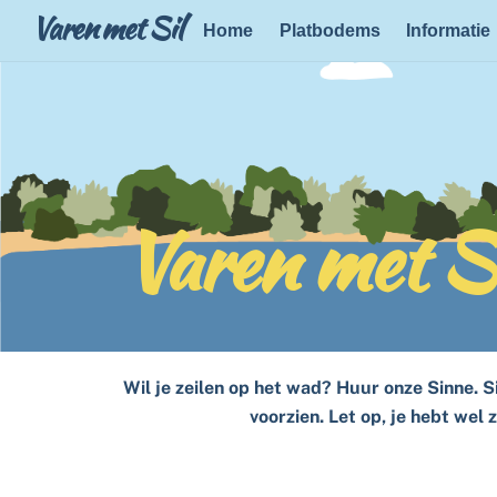
Skip
Varen met Sil
Home
Platbodems
Informatie
to
content
Varen met S
Wil je zeilen op het wad? Huur onze Sinne. 
voorzien. Let op, je hebt wel 