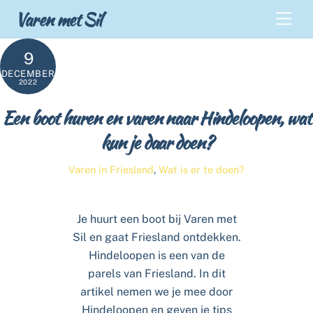
Skip
Back
Varen met Sil
Men
to
To
content
Top
9
DECEMBER
2022
Een boot huren en varen naar Hindeloopen, wat
kun je daar doen?
Varen in Friesland
,
Wat is er te doen?
Je huurt een boot bij Varen met
Sil en gaat Friesland ontdekken.
Hindeloopen is een van de
parels van Friesland. In dit
artikel nemen we je mee door
Hindeloopen en geven je tips