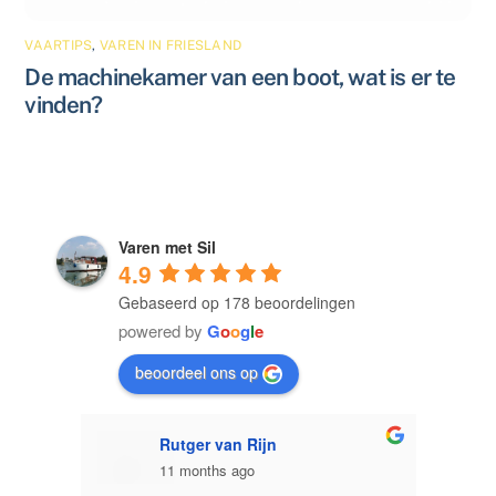
VAARTIPS
,
VAREN IN FRIESLAND
De machinekamer van een boot, wat is er te
vinden?
Varen met Sil
4.9
Gebaseerd op 178 beoordelingen
powered by
G
o
o
g
l
e
beoordeel ons op
Ron Leezer
11 months ago