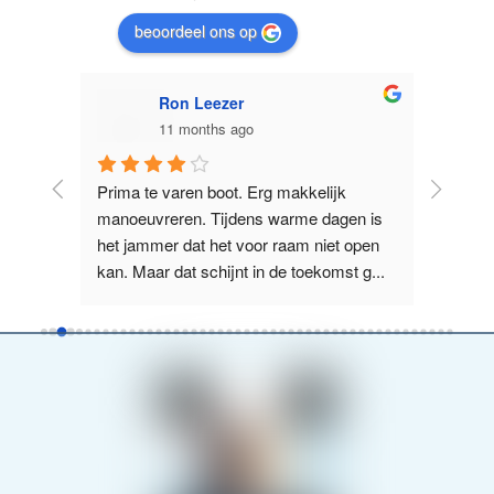
beoordeel ons op
Ron Leezer
11 months ago
licht 
Prima te varen boot. Erg makkelijk 
Supervr
e 
manoeuvreren. Tijdens warme dagen is 
Nieuwe Z
us, 
het jammer dat het voor raam niet open 
het La
kan. Maar dat schijnt in de toekomst g
...
boot wa
lees verder
verder