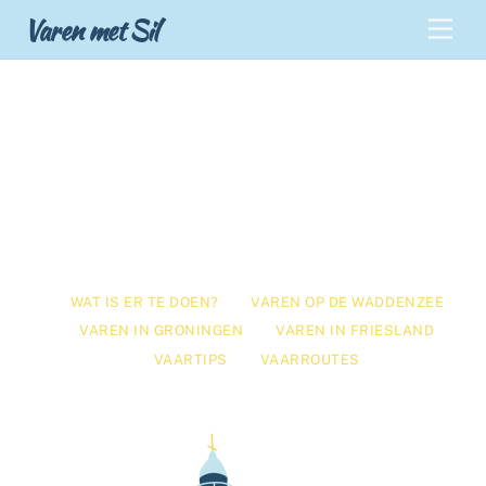
Skip
Back
Varen met Sil
Men
to
To
content
Top
Varen op de
Waddenzee
WAT IS ER TE DOEN?
VAREN OP DE WADDENZEE
VAREN IN GRONINGEN
VAREN IN FRIESLAND
VAARTIPS
VAARROUTES