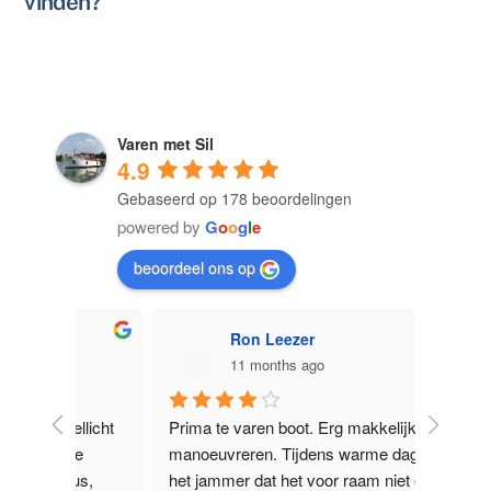
vinden?
Varen met Sil
4.9
Gebaseerd op 178 beoordelingen
powered by
G
o
o
g
l
e
beoordeel ons op
Ron Leezer
11 months ago
licht 
Prima te varen boot. Erg makkelijk 
Supervr
e 
manoeuvreren. Tijdens warme dagen is 
Nieuwe Z
us, 
het jammer dat het voor raam niet open 
het La