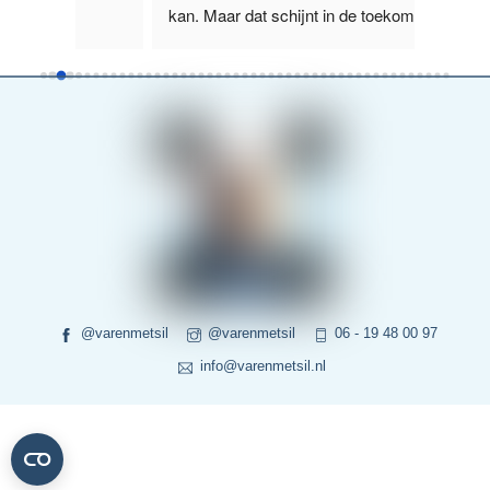
kan. Maar dat schijnt in de toekomst g
...
boot wa
lees verder
verder
@varenmetsil
@varenmetsil
06 - 19 48 00 97
info@varenmetsil.nl