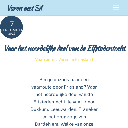
Skip
Back
Varen met Sil
Men
to
To
content
Top
7
SEPTEMBER
2022
Vaar het noordelijke deel van de Elfstedentocht
Vaarroutes
,
Varen in Friesland
Ben je opzoek naar een
vaarroute door Friesland? Vaar
het noordelijke deel van de
Elfstedentocht. Je vaart door
Dokkum, Leeuwarden, Franeker
en het bruggetje van
Bartlehiem. Welke van onze