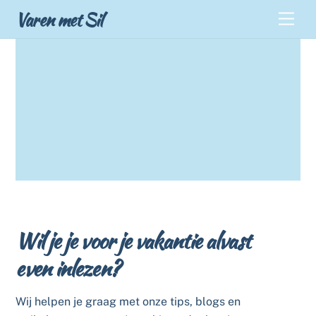
Skip
Back
Varen met Sil
Men
to
To
content
Top
Wil je je voor je vakantie alvast
even inlezen?
Wij helpen je graag met onze tips, blogs en