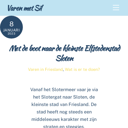
Skip
Back
Varen met Sil
Men
to
To
content
Top
8
JANUARI
2023
Met de boot naar de kleinste Elfstedenstad
Sloten
Varen in Friesland
,
Wat is er te doen?
Vanaf het Slotermeer vaar je via
het Slotergat naar Sloten, de
kleinste stad van Friesland. De
stad heeft nog steeds een
middeleeuws karakter met zijn
straten en steegjes,