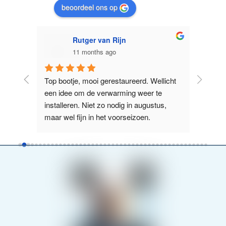
beoordeel ons op
Rutger van Rijn
R
11 months ago
1
e 
Top bootje, mooi gerestaureerd. Wellicht 
Prima te v
r 
een idee om de verwarming weer te 
manoeuvre
ijk 
installeren. Niet zo nodig in augustus, 
het jammer
.
maar wel fijn in het voorseizoen.
kan. Maar 
lees verde