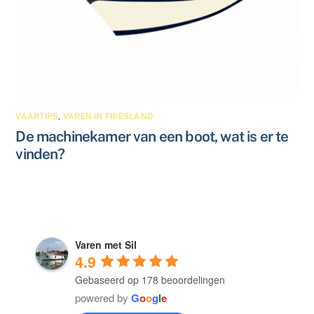
VAARTIPS
,
VAREN IN FRIESLAND
De machinekamer van een boot, wat is er te
vinden?
Varen met Sil
4.9
Gebaseerd op 178 beoordelingen
powered by
G
o
o
g
l
e