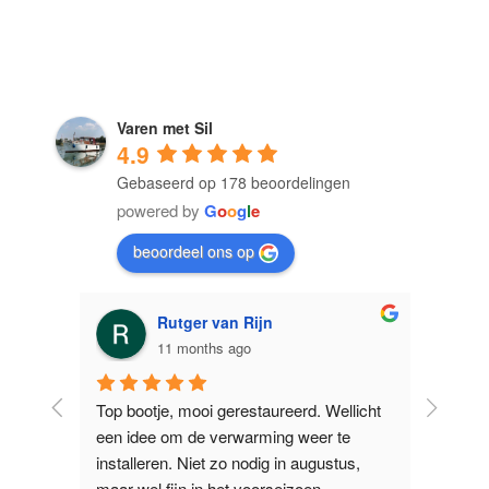
Varen met Sil
4.9
Gebaseerd op 178 beoordelingen
powered by
G
o
o
g
l
e
beoordeel ons op
Rutger van Rijn
Ron
11 months ago
11 m
Top bootje, mooi gerestaureerd. Wellicht 
Prima te var
een idee om de verwarming weer te 
manoeuvrere
 
installeren. Niet zo nodig in augustus, 
het jammer d
maar wel fijn in het voorseizoen.
kan. Maar da