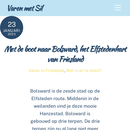
Skip
Back
Varen met Sil
Men
to
To
content
Top
23
JANUARI
2023
Met de boot naar Bolsward, het Elfstedenhart
van Friesland
Varen in Friesland
,
Wat is er te doen?
Bolsward is de zesde stad op de
Elfsteden route. Middenin in de
weilanden vind je deze mooie
Hanzestad. Bolsward is
gebouwd op drie terpen. De drie
terpen zijn nu al lang niet meer