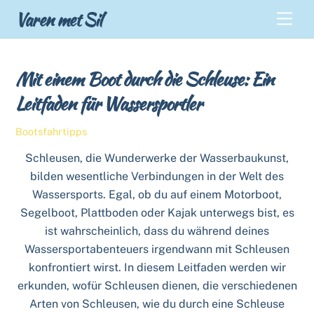
Skip
Back
Varen met Sil
Men
to
To
content
Top
Mit einem Boot durch die Schleuse: Ein
Leitfaden für Wassersportler
Bootsfahrtipps
Schleusen, die Wunderwerke der Wasserbaukunst,
bilden wesentliche Verbindungen in der Welt des
Wassersports. Egal, ob du auf einem Motorboot,
Segelboot, Plattboden oder Kajak unterwegs bist, es
ist wahrscheinlich, dass du während deines
Wassersportabenteuers irgendwann mit Schleusen
konfrontiert wirst. In diesem Leitfaden werden wir
erkunden, wofür Schleusen dienen, die verschiedenen
Arten von Schleusen, wie du durch eine Schleuse