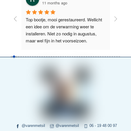
11 months ago
licht 
Prima te varen boot. Erg makkelijk 
Supervr
e 
manoeuvreren. Tijdens warme dagen is 
Nieuwe Z
us, 
het jammer dat het voor raam niet open 
het La
kan. Maar dat schijnt in de toekomst g
...
boot wa
weiterlesen
weiterl
@varenmetsil
@varenmetsil
06 - 19 48 00 97