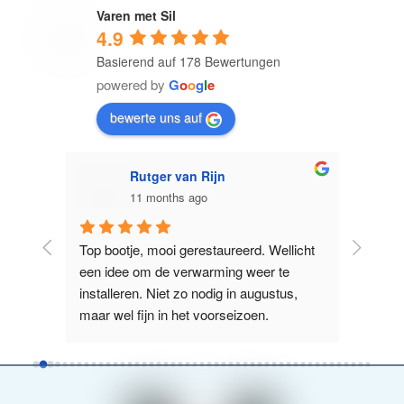
Varen met Sil
4.9
Basierend auf 178 Bewertungen
powered by
G
o
o
g
l
e
bewerte uns auf
Ron Leezer
11 months ago
licht 
Prima te varen boot. Erg makkelijk 
Supervr
e 
manoeuvreren. Tijdens warme dagen is 
Nieuwe Z
us, 
het jammer dat het voor raam niet open 
het La
kan. Maar dat schijnt in de toekomst g
...
boot wa
weiterlesen
weiterl