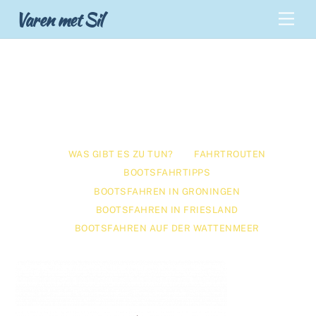
Skip
Back
Varen met Sil
Men
to
To
content
Top
Was gibt es zu tun?
WAS GIBT ES ZU TUN?
FAHRTROUTEN
BOOTSFAHRTIPPS
BOOTSFAHREN IN GRONINGEN
BOOTSFAHREN IN FRIESLAND
BOOTSFAHREN AUF DER WATTENMEER