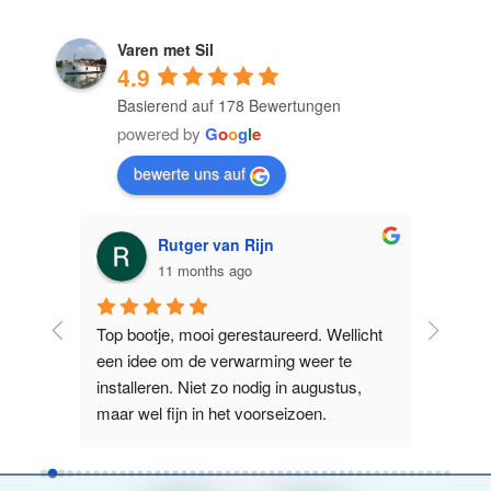
Varen met Sil
4.9
Basierend auf 178 Bewertungen
powered by
G
o
o
g
l
e
bewerte uns auf
Ron Leezer
11 months ago
licht 
Prima te varen boot. Erg makkelijk 
Supervr
e 
manoeuvreren. Tijdens warme dagen is 
Nieuwe Z
us, 
het jammer dat het voor raam niet open 
het La
kan. Maar dat schijnt in de toekomst g
...
boot wa
weiterlesen
weiterl