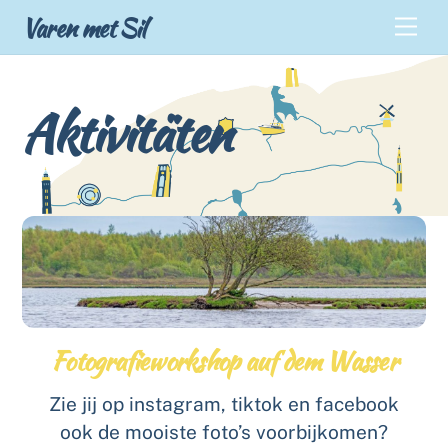
Skip
Back
Varen met Sil
Men
to
To
content
Top
Aktivitäten
Fotografieworkshop auf dem Wasser
Zie jij op instagram, tiktok en facebook
ook de mooiste foto’s voorbijkomen?