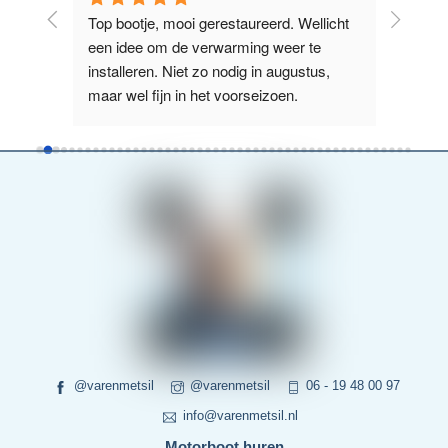
licht 
Prima te varen boot. Erg makkelijk 
Supervr
e 
manoeuvreren. Tijdens warme dagen is 
Nieuwe Z
us, 
het jammer dat het voor raam niet open 
het La
kan. Maar dat schijnt in de toekomst g
...
boot wa
weiterlesen
weiterl
@varenmetsil
@varenmetsil
06 - 19 48 00 97
info@varenmetsil.nl
Motorboot huren