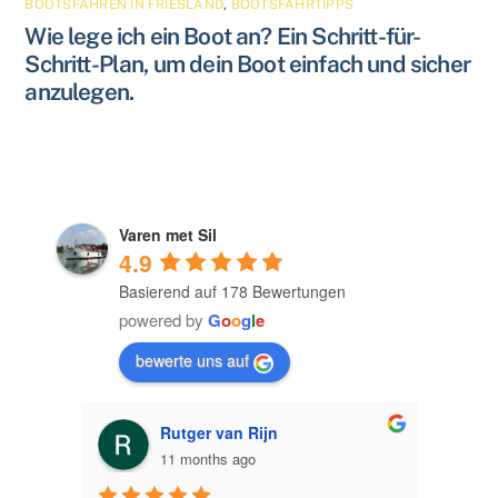
BOOTSFAHREN IN FRIESLAND
,
BOOTSFAHRTIPPS
Wie lege ich ein Boot an? Ein Schritt-für-
Schritt-Plan, um dein Boot einfach und sicher
anzulegen.
Varen met Sil
4.9
Basierend auf 178 Bewertungen
powered by
G
o
o
g
l
e
bewerte uns auf
Ron Leezer
11 months ago