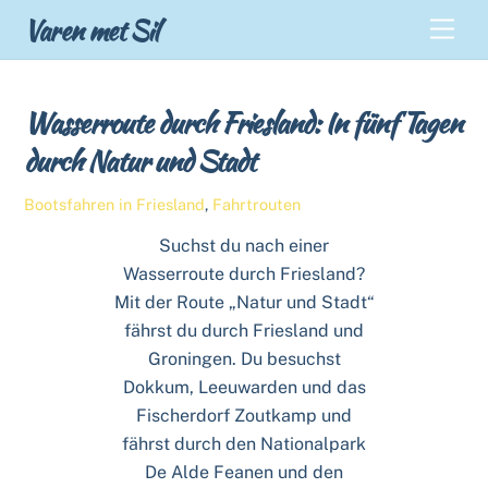
Skip
Back
Varen met Sil
Men
to
To
content
Top
Wasserroute durch Friesland: In fünf Tagen
durch Natur und Stadt
Bootsfahren in Friesland
,
Fahrtrouten
Suchst du nach einer
Wasserroute durch Friesland?
Mit der Route „Natur und Stadt“
fährst du durch Friesland und
Groningen. Du besuchst
Dokkum, Leeuwarden und das
Fischerdorf Zoutkamp und
fährst durch den Nationalpark
De Alde Feanen und den