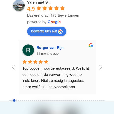
Varen met Sil
4.9
Basierend auf 178 Bewertungen
powered by
G
o
o
g
l
e
bewerte uns auf
Ron Leezer
11 months ago
licht 
Prima te varen boot. Erg makkelijk 
Supervr
e 
manoeuvreren. Tijdens warme dagen is 
Nieuwe Z
us, 
het jammer dat het voor raam niet open 
het La
kan. Maar dat schijnt in de toekomst g
...
boot wa
weiterlesen
weiterl