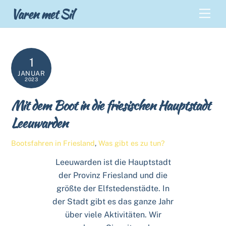
Skip
Back
Varen met Sil
Men
to
To
content
Top
1
JANUAR
2023
Mit dem Boot in die friesischen Hauptstadt
Leeuwarden
Bootsfahren in Friesland
,
Was gibt es zu tun?
Leeuwarden ist die Hauptstadt
der Provinz Friesland und die
größte der Elfstedenstädte. In
der Stadt gibt es das ganze Jahr
über viele Aktivitäten. Wir